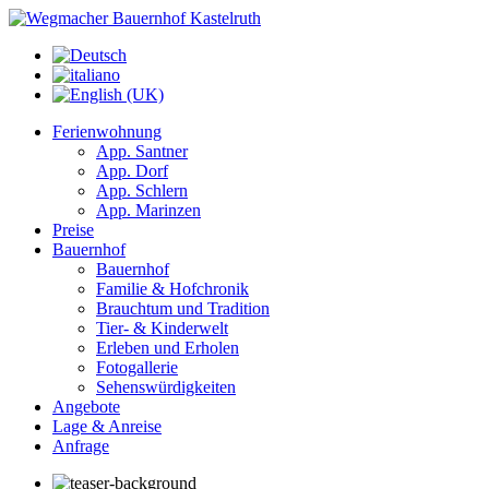
Ferienwohnung
App. Santner
App. Dorf
App. Schlern
App. Marinzen
Preise
Bauernhof
Bauernhof
Familie & Hofchronik
Brauchtum und Tradition
Tier- & Kinderwelt
Erleben und Erholen
Fotogallerie
Sehenswürdigkeiten
Angebote
Lage & Anreise
Anfrage