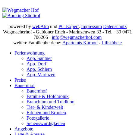
powered by
webAlm
und
PC-Expert
.
Impressum
Datenschutz
Wegmacherhof - Gabloner Erich - Marinzenweg 33 - Tel. +39 0471
706266 -
info@wegmacherhof.com
weitere Familienbetriebe:
Apartemts Karbon
-
Liftstübele
Ferienwohnung
App. Santner
App. Dorf
App. Schlern
App. Marinzen
Preise
Bauernhof
Bauernhof
Familie & Hofchronik
Brauchtum und Tradition
Tier- & Kinderwelt
Erleben und Erholen
Fotogallerie
Sehenswürdigkeiten
Angebote
Lage & Anreise