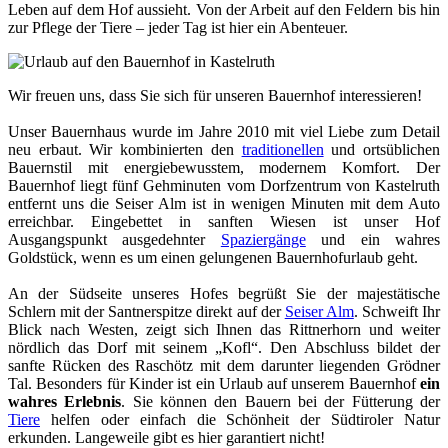
Leben auf dem Hof aussieht. Von der Arbeit auf den Feldern bis hin
zur Pflege der Tiere – jeder Tag ist hier ein Abenteuer.
Wir freuen uns, dass Sie sich für unseren Bauernhof interessieren!
Unser Bauernhaus wurde im Jahre 2010 mit viel Liebe zum Detail
neu erbaut. Wir kombinierten den
traditionellen
und ortsüblichen
Bauernstil mit energiebewusstem, modernem Komfort. Der
Bauernhof liegt fünf Gehminuten vom Dorfzentrum von Kastelruth
entfernt uns die Seiser Alm ist in wenigen Minuten mit dem Auto
erreichbar. Eingebettet in sanften Wiesen ist unser Hof
Ausgangspunkt ausgedehnter
Spaziergänge
und ein wahres
Goldstück, wenn es um einen gelungenen Bauernhofurlaub geht.
An der Südseite unseres Hofes begrüßt Sie der majestätische
Schlern mit der Santnerspitze direkt auf der
Seiser Alm
. Schweift Ihr
Blick nach Westen, zeigt sich Ihnen das Rittnerhorn und weiter
nördlich das Dorf mit seinem „Kofl“. Den Abschluss bildet der
sanfte Rücken des Raschötz mit dem darunter liegenden Grödner
Tal. Besonders für Kinder ist ein Urlaub auf unserem Bauernhof
ein
wahres Erlebnis
. Sie können den Bauern bei der Fütterung der
Tiere
helfen oder einfach die Schönheit der Südtiroler Natur
erkunden. Langeweile gibt es hier garantiert nicht!